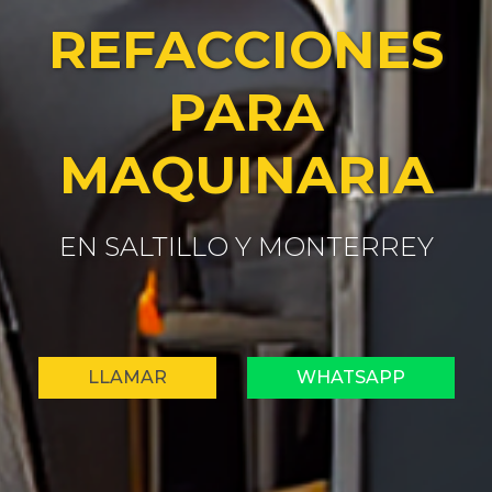
REFACCIONES
PARA
MAQUINARIA
EN SALTILLO Y MONTERREY
LLAMAR
WHATSAPP